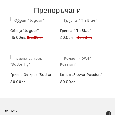
Препоръчани
-15%
-18%
Обеци “Jaguar”
Гривна “ Tri Blue”
Ко
115.00лв.
135.00лв.
40.00лв.
49.00лв.
11
Ко
Колие ,,Flower Passion”
Гривна За Крак “Butterfly”
35
30.00лв.
80.00лв.
ЗА НАС